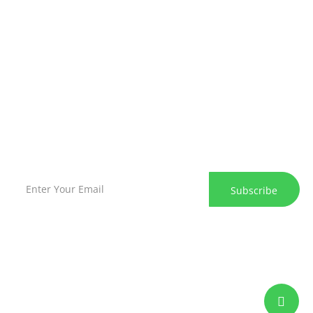
Marienstrasse 37 - 43, 41836 Hückelhoven
+49 221 6505620
info@sk-businesspark.de
Abonnieren Sie unseren Newsletter